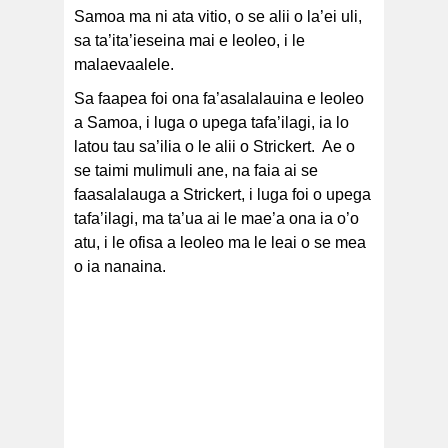
Samoa ma ni ata vitio, o se alii o la’ei uli,
sa ta’ita’ieseina mai e leoleo, i le
malaevaalele.
Sa faapea foi ona fa’asalalauina e leoleo
a Samoa, i luga o upega tafa’ilagi, ia lo
latou tau sa’ilia o le alii o Strickert. Ae o
se taimi mulimuli ane, na faia ai se
faasalalauga a Strickert, i luga foi o upega
tafa’ilagi, ma ta’ua ai le mae’a ona ia o’o
atu, i le ofisa a leoleo ma le leai o se mea
o ia nanaina.