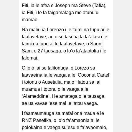
Fiti, ia le afea e Joseph ma Steve (Tafia),
ia Fiti, i le la faigamalaga mo atunu’u
mamao.
Na maliu ia Lorenzo i le taimi na tupu ai le
faalavelave, ae o se tasi na la fa’atasi i le
taimi na tupu ai le faalavelave, o Sauni
Sam, e 27 tausaga, o lo’o fa’ataotolia i le
falemai.
O lo’o iai se talitonuga, o Lorezo sa
faavaeina ia le vaega a le ‘Coconut Cartel’
i totonu o Ausetalia, ma o i latou sa iai
muamua i totonu o le vaega a le
‘Alameddine’, i le amataga o le tausaga,
ae ua vavae ‘ese mai le latou vaega.
I faamaumauga sa mafai ona maua e le
RNZ Pasefika, o lo’o fa’amaonia ai le
polokaina e vaega su’esu’e fa’avaomalo,