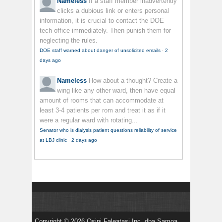
Nameless
If a staff member inadvertently
clicks a dubious link or enters personal
information, it is crucial to contact the DOE
tech office immediately. Then punish them for
neglecting the rules.
DOE staff warned about danger of unsolicited emails
·
2
days ago
Nameless
How about a thought? Create a
wing like any other ward, then have equal
amount of rooms that can accommodate at
least 3-4 patients per rom and treat it as if it
were a regular ward with rotating...
Senator who is dialysis patient questions reliability of service
at LBJ clinic
·
2 days ago
Copyright © 2026 Osini Faleatasi Inc. dba Samoa