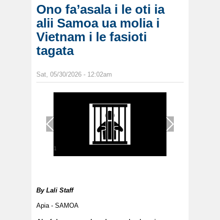
Ono fa’asala i le oti ia
alii Samoa ua molia i
Vietnam i le fasioti
tagata
Sat, 05/30/2026 - 12:02am
1
/
1
By
Lali Staff
Apia - SAMOA