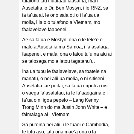
tulafono tau i fualaau faasaina, mai i
Ausetalia, o Dr. Ben Mostyn, i le RNZ, sa
ia ta’ua ai, le ono sala oti o i la’ua ua
molia, i lalo o tulafono a Vietnam, mo
faalavelave faapenei.
Ae sa ta’ua e Mostyn, ona o le tete’e o
malo a Ausetalia ma Samoa, i fa’asalaga
faapenei, e mafai ona o latou tu’uina atu ai
se talosaga mo a latou tagatanu’u.
Ina ua tupu le faalavelave, sa toatele na
manatu, o nei alii ua molia, o ni sitiseni
Ausetalia, ae peitai, sa ta’ua i ripoti a nisi
o vaega fa’asalalau, ia le fa’aaogaina e i
la’ua o ni igoa pepelo – Lang Kenny
Trong Minh do ma Justin John White – e
faimalaga ai i Vietnam.
Sa pu’eina nei alii, i le tuaoi o Cambodia, i
le tolu aso, talu ona mae’a ona o la