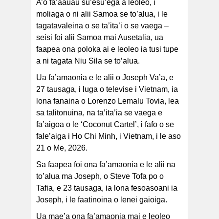
A’o fa’aauau su’esu’ega a leoleo, i
moliaga o ni alii Samoa se to’alua, i le
tagatavaleina o se ta’ita’i o se vaega –
seisi foi alii Samoa mai Ausetalia, ua
faapea ona poloka ai e leoleo ia tusi tupe
a ni tagata Niu Sila se to’alua.
Ua fa’amaonia e le alii o Joseph Va’a, e
27 tausaga, i luga o televise i Vietnam, ia
lona fanaina o Lorenzo Lemalu Tovia, lea
sa talitonuina, na ta’ita’ia se vaega e
fa’aigoa o le ‘Coconut Cartel’, i fafo o se
fale’aiga i Ho Chi Minh, i Vietnam, i le aso
21 o Me, 2026.
Sa faapea foi ona fa’amaonia e le alii na
to’alua ma Joseph, o Steve Tofa po o
Tafia, e 23 tausaga, ia lona fesoasoani ia
Joseph, i le faatinoina o lenei gaioiga.
Ua mae’a ona fa’amaonia mai e leoleo