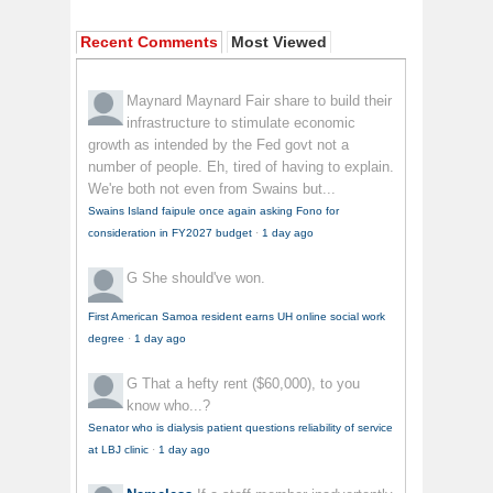
Recent Comments
Most Viewed
Maynard Maynard
Fair share to build their
infrastructure to stimulate economic
growth as intended by the Fed govt not a
number of people. Eh, tired of having to explain.
We're both not even from Swains but...
Swains Island faipule once again asking Fono for
consideration in FY2027 budget
·
1 day ago
G
She should've won.
First American Samoa resident earns UH online social work
degree
·
1 day ago
G
That a hefty rent ($60,000), to you
know who...?
Senator who is dialysis patient questions reliability of service
at LBJ clinic
·
1 day ago