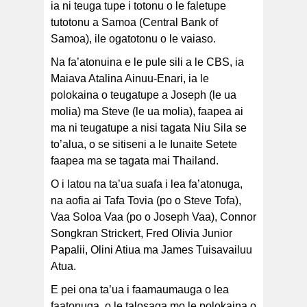
ia ni teuga tupe i totonu o le faletupe
tutotonu a Samoa (Central Bank of
Samoa), ile ogatotonu o le vaiaso.
Na fa’atonuina e le pule sili a le CBS, ia
Maiava Atalina Ainuu-Enari, ia le
polokaina o teugatupe a Joseph (le ua
molia) ma Steve (le ua molia), faapea ai
ma ni teugatupe a nisi tagata Niu Sila se
to’alua, o se sitiseni a le Iunaite Setete
faapea ma se tagata mai Thailand.
O i latou na ta’ua suafa i lea fa’atonuga,
na aofia ai Tafa Tovia (po o Steve Tofa),
Vaa Soloa Vaa (po o Joseph Vaa), Connor
Songkran Strickert, Fred Olivia Junior
Papalii, Olini Atiua ma James Tuisavailuu
Atua.
E pei ona ta’ua i faamaumauga o lea
faatonuga, o le talosaga mo le polokaina o