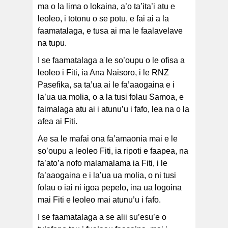
ma o la lima o lokaina, a’o ta’ita’i atu e
leoleo, i totonu o se potu, e fai ai a la
faamatalaga, e tusa ai ma le faalavelave
na tupu.
I se faamatalaga a le so’oupu o le ofisa a
leoleo i Fiti, ia Ana Naisoro, i le RNZ
Pasefika, sa ta’ua ai le fa’aaogaina e i
la’ua ua molia, o a la tusi folau Samoa, e
faimalaga atu ai i atunu’u i fafo, lea na o la
afea ai Fiti.
Ae sa le mafai ona fa’amaonia mai e le
so’oupu a leoleo Fiti, ia ripoti e faapea, na
fa’ato’a nofo malamalama ia Fiti, i le
fa’aaogaina e i la’ua ua molia, o ni tusi
folau o iai ni igoa pepelo, ina ua logoina
mai Fiti e leoleo mai atunu’u i fafo.
I se faamatalaga a se alii su’esu’e o