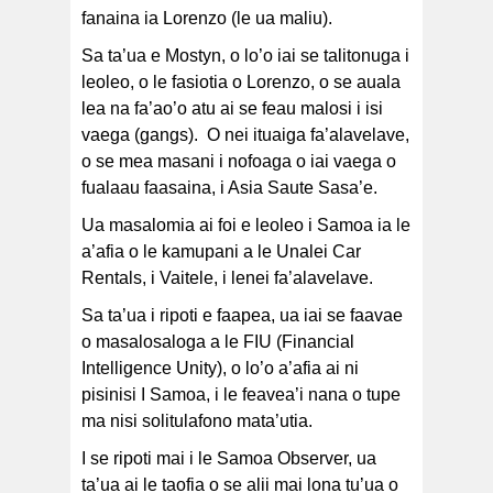
fanaina ia Lorenzo (le ua maliu).
Sa ta’ua e Mostyn, o lo’o iai se talitonuga i
leoleo, o le fasiotia o Lorenzo, o se auala
lea na fa’ao’o atu ai se feau malosi i isi
vaega (gangs). O nei ituaiga fa’alavelave,
o se mea masani i nofoaga o iai vaega o
fualaau faasaina, i Asia Saute Sasa’e.
Ua masalomia ai foi e leoleo i Samoa ia le
a’afia o le kamupani a le Unalei Car
Rentals, i Vaitele, i lenei fa’alavelave.
Sa ta’ua i ripoti e faapea, ua iai se faavae
o masalosaloga a le FIU (Financial
Intelligence Unity), o lo’o a’afia ai ni
pisinisi I Samoa, i le feavea’i nana o tupe
ma nisi solitulafono mata’utia.
I se ripoti mai i le Samoa Observer, ua
ta’ua ai le taofia o se alii mai lona tu’ua o