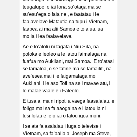
teugatupe, e iai lona so’otaga ma se
su’esu’ega o faia nei, e faatatau i le
faalavelave Matautia na tupu i Vietnam,
faapea ai ma alii Samoa e to’alua, ua
molia i lea faalavelave.
Ae e to’atolu ni tagata i Niu Sila, na
poloka e leoleo a le latou faimalaga na
fuafua mo Aukilani, mai Samoa. E to’atasi
se tamaloa, o se fafine ma se tamaititi, na
ave’esea mai i le faigamalaga mo
Aukilani, i le aso Tofi na se’i mavae atu, i
le malae vaalele i Faleolo.
E tusa ai ma ni ripoti a vaega faasalalau, e
foliga mai sa fa’aaogaina e i latou ia ni
tusi folau e le o iai o latou igoa moni.
I se ata fa’asalalau i luga o televise i
Vietnam, sa fa’aalia ai Joseph ma Steve,