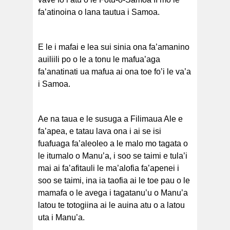
fa’atinoina o lana tautua i Samoa.
E le i mafai e lea sui sinia ona fa’amanino
auiliili po o le a tonu le mafua’aga
fa’anatinati ua mafua ai ona toe fo’i le va’a
i Samoa.
Ae na taua e le susuga a Filimaua Ale e
fa’apea, e tatau lava ona i ai se isi
fuafuaga fa’aleoleo a le malo mo tagata o
le itumalo o Manu’a, i soo se taimi e tula’i
mai ai fa’afitauli le ma’alofia fa’apenei i
soo se taimi, ina ia taofia ai le toe pau o le
mamafa o le avega i tagatanu’u o Manu’a
latou te totogiina ai le auina atu o a latou
uta i Manu’a.