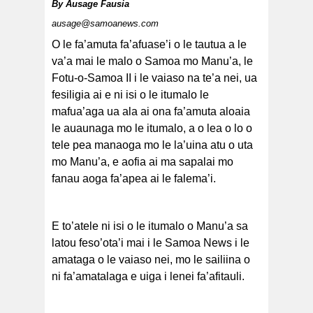
By
Ausage Fausia
ausage@samoanews.com
O le fa’amuta fa’afuase’i o le tautua a le
va’a mai le malo o Samoa mo Manu’a, le
Fotu-o-Samoa II i le vaiaso na te’a nei, ua
malaga mulimuli mo Manu’a
fesiligia ai e ni isi o le itumalo le
mafua’aga ua ala ai ona fa’amuta aloaia
le auaunaga mo le itumalo, a o lea o lo o
tele pea manaoga mo le la’uina atu o uta
mo Manu’a, e aofia ai ma sapalai mo
fanau aoga fa’apea ai le falema’i.
E to’atele ni isi o le itumalo o Manu’a sa
latou feso’ota’i mai i le Samoa News i le
amataga o le vaiaso nei, mo le sailiina o
ni fa’amatalaga e uiga i lenei fa’afitauli.