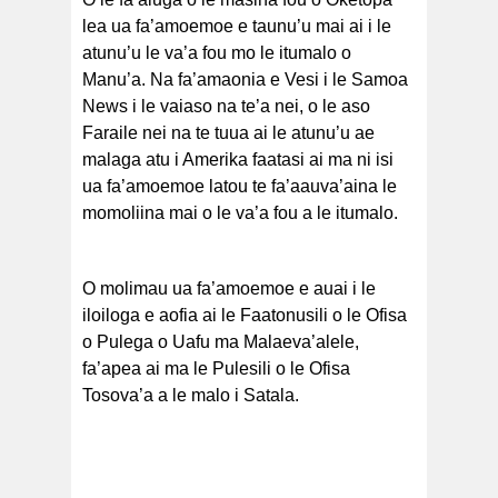
lea ua fa’amoemoe e taunu’u mai ai i le
atunu’u le va’a fou mo le itumalo o
Manu’a. Na fa’amaonia e Vesi i le Samoa
News i le vaiaso na te’a nei, o le aso
Faraile nei na te tuua ai le atunu’u ae
malaga atu i Amerika faatasi ai ma ni isi
ua fa’amoemoe latou te fa’aauva’aina le
momoliina mai o le va’a fou a le itumalo.
O molimau ua fa’amoemoe e auai i le
iloiloga e aofia ai le Faatonusili o le Ofisa
o Pulega o Uafu ma Malaeva’alele,
fa’apea ai ma le Pulesili o le Ofisa
Tosova’a a le malo i Satala.