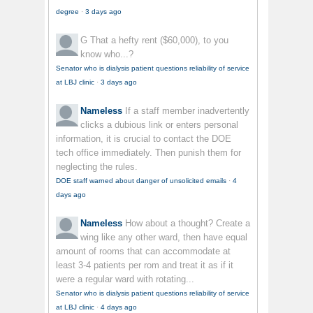
degree
·
3 days ago
G
That a hefty rent ($60,000), to you
know who...?
Senator who is dialysis patient questions reliability of service
at LBJ clinic
·
3 days ago
Nameless
If a staff member inadvertently
clicks a dubious link or enters personal
information, it is crucial to contact the DOE
tech office immediately. Then punish them for
neglecting the rules.
DOE staff warned about danger of unsolicited emails
·
4
days ago
Nameless
How about a thought? Create a
wing like any other ward, then have equal
amount of rooms that can accommodate at
least 3-4 patients per rom and treat it as if it
were a regular ward with rotating...
Senator who is dialysis patient questions reliability of service
at LBJ clinic
·
4 days ago