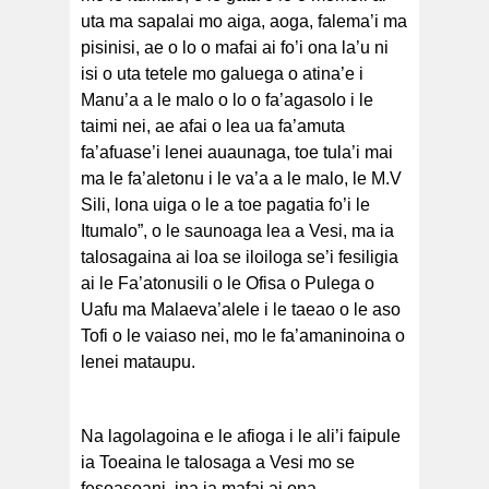
uta ma sapalai mo aiga, aoga, falema’i ma
pisinisi, ae o lo o mafai ai fo’i ona la’u ni
isi o uta tetele mo galuega o atina’e i
Manu’a a le malo o lo o fa’agasolo i le
taimi nei, ae afai o lea ua fa’amuta
fa’afuase’i lenei auaunaga, toe tula’i mai
ma le fa’aletonu i le va’a a le malo, le M.V
Sili, lona uiga o le a toe pagatia fo’i le
Itumalo”, o le saunoaga lea a Vesi, ma ia
talosagaina ai loa se iloiloga se’i fesiligia
ai le Fa’atonusili o le Ofisa o Pulega o
Uafu ma Malaeva’alele i le taeao o le aso
Tofi o le vaiaso nei, mo le fa’amaninoina o
lenei mataupu.
Na lagolagoina e le afioga i le ali’i faipule
ia Toeaina le talosaga a Vesi mo se
fesoasoani, ina ia mafai ai ona