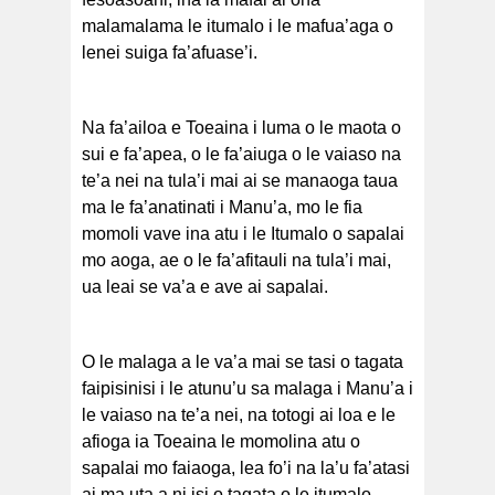
malamalama le itumalo i le mafua’aga o
lenei suiga fa’afuase’i.
Na fa’ailoa e Toeaina i luma o le maota o
sui e fa’apea, o le fa’aiuga o le vaiaso na
te’a nei na tula’i mai ai se manaoga taua
ma le fa’anatinati i Manu’a, mo le fia
momoli vave ina atu i le Itumalo o sapalai
mo aoga, ae o le fa’afitauli na tula’i mai,
ua leai se va’a e ave ai sapalai.
O le malaga a le va’a mai se tasi o tagata
faipisinisi i le atunu’u sa malaga i Manu’a i
le vaiaso na te’a nei, na totogi ai loa e le
afioga ia Toeaina le momolina atu o
sapalai mo faiaoga, lea fo’i na la’u fa’atasi
ai ma uta a ni isi o tagata o le itumalo.