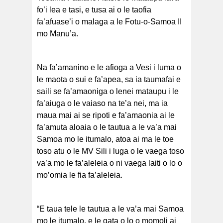
fo’i lea e tasi, e tusa ai o le taofia
fa’afuase’i o malaga a le Fotu-o-Samoa II
mo Manu’a.
Na fa’amanino e le afioga a Vesi i luma o
le maota o sui e fa’apea, sa ia taumafai e
saili se fa’amaoniga o lenei mataupu i le
fa’aiuga o le vaiaso na te’a nei, ma ia
maua mai ai se ripoti e fa’amaonia ai le
fa’amuta aloaia o le tautua a le va’a mai
Samoa mo le itumalo, atoa ai ma le toe
toso atu o le MV Sili i luga o le vaega toso
va’a mo le fa’aleleia o ni vaega laiti o lo o
mo’omia le fia fa’aleleia.
“E taua tele le tautua a le va’a mai Samoa
mo le itumalo, e le gata o lo o momoli ai