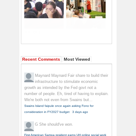
Recent Comments
Most Viewed
Maynard Maynard
Fair share to build their
infrastructure to stimulate economic
growth as intended by the Fed govt not a
number of people. Eh, tired of having to explain.
We're both not even from Swains but...
Swains Island faipule once again asking Fono for
consideration in FY2027 budget
·
3 days ago
G
She should've won.
First American Samoa resident earns UH online social work