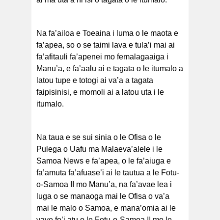
Na fa’ailoa e Toeaina i luma o le maota e
fa’apea, so o se taimi lava e tula’i mai ai
fa’afitauli fa’apenei mo femalagaaiga i
Manu’a, e fa’aalu ai e tagata o le itumalo a
latou tupe e totogi ai va’a a tagata
faipisinisi, e momoli ai a latou uta i le
itumalo.
Na taua e se sui sinia o le Ofisa o le
Pulega o Uafu ma Malaeva’alele i le
Samoa News e fa’apea, o le fa’aiuga e
fa’amuta fa’afuase’i ai le tautua a le Fotu-
o-Samoa II mo Manu’a, na fa’avae lea i
luga o se manaoga mai le Ofisa o va’a
mai le malo o Samoa, e mana’omia ai le
vave fo’i atu o le Fotu-o-Samoa II mo le