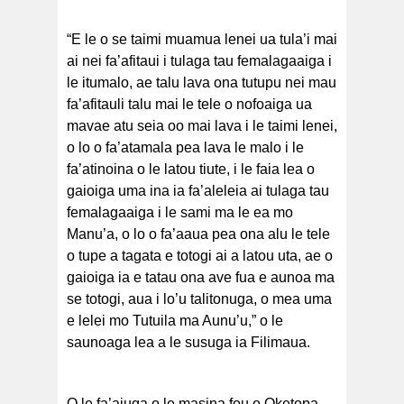
“E le o se taimi muamua lenei ua tula’i mai
ai nei fa’afitaui i tulaga tau femalagaaiga i
le itumalo, ae talu lava ona tutupu nei mau
fa’afitauli talu mai le tele o nofoaiga ua
mavae atu seia oo mai lava i le taimi lenei,
o lo o fa’atamala pea lava le malo i le
fa’atinoina o le latou tiute, i le faia lea o
gaioiga uma ina ia fa’aleleia ai tulaga tau
femalagaaiga i le sami ma le ea mo
Manu’a, o lo o fa’aaua pea ona alu le tele
o tupe a tagata e totogi ai a latou uta, ae o
gaioiga ia e tatau ona ave fua e aunoa ma
se totogi, aua i lo’u talitonuga, o mea uma
e lelei mo Tutuila ma Aunu’u,” o le
saunoaga lea a le susuga ia Filimaua.
O le fa’aiuga o le masina fou o Oketopa