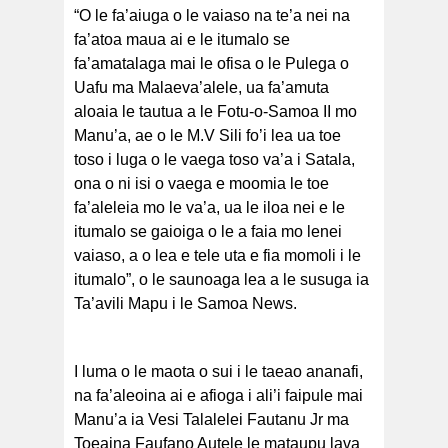
“O le fa’aiuga o le vaiaso na te’a nei na
fa’atoa maua ai e le itumalo se
fa’amatalaga mai le ofisa o le Pulega o
Uafu ma Malaeva’alele, ua fa’amuta
aloaia le tautua a le Fotu-o-Samoa II mo
Manu’a, ae o le M.V Sili fo’i lea ua toe
toso i luga o le vaega toso va’a i Satala,
ona o ni isi o vaega e moomia le toe
fa’aleleia mo le va’a, ua le iloa nei e le
itumalo se gaioiga o le a faia mo lenei
vaiaso, a o lea e tele uta e fia momoli i le
itumalo”, o le saunoaga lea a le susuga ia
Ta’avili Mapu i le Samoa News.
I luma o le maota o sui i le taeao ananafi,
na fa’aleoina ai e afioga i ali’i faipule mai
Manu’a ia Vesi Talalelei Fautanu Jr ma
Toeaina Faufano Autele le mataupu lava