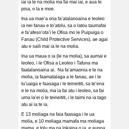
iai ia le na molia ma fai mai iai, e aua le
pisa, o la e moe.
Ina ua mae’a ona fa’atalanoaina e leoleo
ia nei fanau e to’atolu, sa o latou taumafai
e fa’afeso’ota’i le Ofisa mo le Puipuiga o
Fanau (Child Protective Services), ae agai
atu e saili mai ia le na molia.
Ina ua maua o ia (le na molia), sa aumai e
leoleo, i le Ofisa a Leoleo i Tafuna ma
faatalanoaina ai. Na fa’amaonia e le na
molia, ia faamatalaga a le fanau, ae i le
tu’uaiga e faasaga i le teineititi, sa te’ena
e le na molia, ma ia fai atu i leoleo, sa fai
uma la’ei o le teineititi, i le taimi na ia tago
atu ai ia te ia.
E 13 moliaga na faia faasaga i le ua
molia, e 10 moliaga mamafa ma moliaga
mama, e tolu ma na lokaina o ia, e aunoa