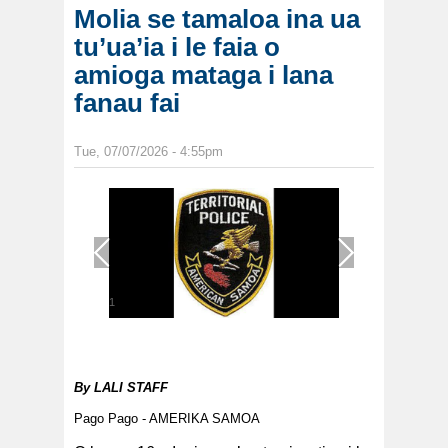
Molia se tamaloa ina ua
tu’ua’ia i le faia o
amioga mataga i lana
fanau fai
Tue, 07/07/2026 - 4:55pm
1
/
1
By
LALI STAFF
Pago Pago - AMERIKA SAMOA