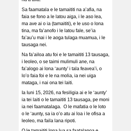
Sa faamatala e le tamaititi na a’afia, na
faia se fono a le latou aiga, i le aso lea,
ma ave ai o ia (tamaititi), e le uso o lona
tina, ma fa’anofo i le latou fale, se’ia
fa’au’u mai i le aoga tulaga muamua, i le
tausaga nei.
Na fa’ailoa atu foi e le tamaititi 13 tausaga,
i leoleo, o se taimi mulimuli ane, na
fa’alogo ai lona ‘aunty’ i tala feavea’i, o
lo’o faia foi e le na molia, ia nei uiga
mataga, i nai ona tei laiti.
Ia Iuni 15, 2026, na fesiligia ai e le ‘aunty’
ia tei laiti o le tamaititi 13 tausaga, pe moni
ia nei faamatalaga. O le mafatia o le loto
o le ‘aunty, sa ia o’o atu ai loa i le ofisa a
leoleo, ma faila lana ripoti.
O le tamaititi lona lua sa faatalanoa e