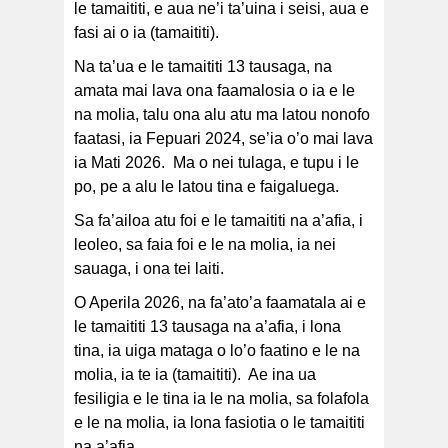
le tamaititi, e aua ne’i ta’uina i seisi, aua e
fasi ai o ia (tamaititi).
Na ta’ua e le tamaititi 13 tausaga, na
amata mai lava ona faamalosia o ia e le
na molia, talu ona alu atu ma latou nonofo
faatasi, ia Fepuari 2024, se’ia o’o mai lava
ia Mati 2026. Ma o nei tulaga, e tupu i le
po, pe a alu le latou tina e faigaluega.
Sa fa’ailoa atu foi e le tamaititi na a’afia, i
leoleo, sa faia foi e le na molia, ia nei
sauaga, i ona tei laiti.
O Aperila 2026, na fa’ato’a faamatala ai e
le tamaititi 13 tausaga na a’afia, i lona
tina, ia uiga mataga o lo’o faatino e le na
molia, ia te ia (tamaititi). Ae ina ua
fesiligia e le tina ia le na molia, sa folafola
e le na molia, ia lona fasiotia o le tamaititi
na a’afia.