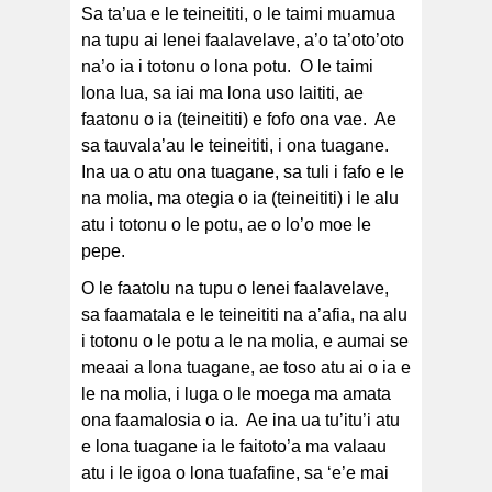
Sa ta’ua e le teineititi, o le taimi muamua
na tupu ai lenei faalavelave, a’o ta’oto’oto
na’o ia i totonu o lona potu. O le taimi
lona lua, sa iai ma lona uso laititi, ae
faatonu o ia (teineititi) e fofo ona vae. Ae
sa tauvala’au le teineititi, i ona tuagane.
Ina ua o atu ona tuagane, sa tuli i fafo e le
na molia, ma otegia o ia (teineititi) i le alu
atu i totonu o le potu, ae o lo’o moe le
pepe.
O le faatolu na tupu o lenei faalavelave,
sa faamatala e le teineititi na a’afia, na alu
i totonu o le potu a le na molia, e aumai se
meaai a lona tuagane, ae toso atu ai o ia e
le na molia, i luga o le moega ma amata
ona faamalosia o ia. Ae ina ua tu’itu’i atu
e lona tuagane ia le faitoto’a ma valaau
atu i le igoa o lona tuafafine, sa ‘e’e mai