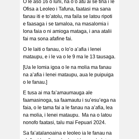
O le aso 16 o Iuni, na o’o atu ai se tina i le
Ofisa a Leoleo i Tafuna, faatasi ma sana
fanau iti e to’atolu, ma faila se latou ripoti
e faasaga i se tamaloa, na masalomia i
lona faia o ni amioga mataga, i ana atalii
fai ma sona afafine fai.
O le laiti o fanau, o lo’o a’afia i lenei
mataupu, e i le va o le 9 ma le 13 tausaga.
[Ua le lomia igoa o le na molia ma fanau
na a’afia i lenei mataupu, aua le puipuiga
o le fanau.]
E tusa ai ma fa’amaumauga ale
faamasinoga, sa faamautu i su’esu’ega na
faia, o le tama fai a le fanau na a’afia, lea
na molia, i lenei mataupu. Ma na o latou
nonofo faatasi, talu mai Fepuari 2024.
Sa fa’atalanoaina e leoleo ia le fanau na