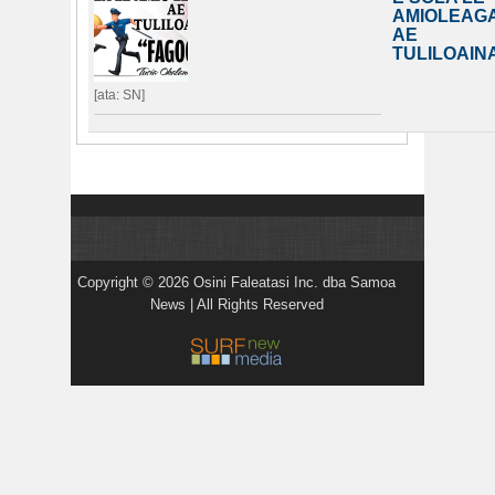
AMIOLEAG
AE
TULILOAIN
[ata: SN]
Copyright © 2026 Osini Faleatasi Inc. dba Samoa
News | All Rights Reserved