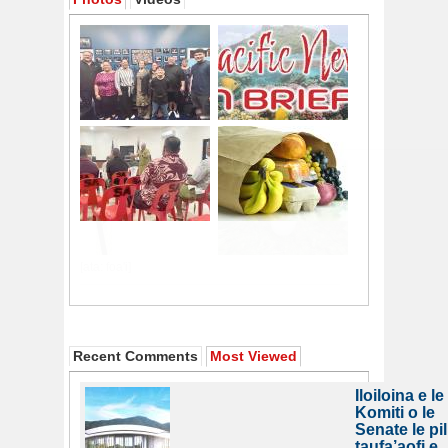
Recent Comments
Most Viewed
Iloiloina e le
Komiti o le
Senate le pil
taufa’aofi e