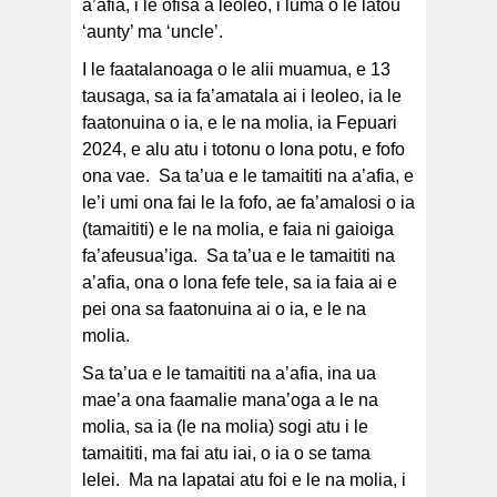
a’afia, i le ofisa a leoleo, i luma o le latou
‘aunty’ ma ‘uncle’.
I le faatalanoaga o le alii muamua, e 13
tausaga, sa ia fa’amatala ai i leoleo, ia le
faatonuina o ia, e le na molia, ia Fepuari
2024, e alu atu i totonu o lona potu, e fofo
ona vae. Sa ta’ua e le tamaititi na a’afia, e
le’i umi ona fai le la fofo, ae fa’amalosi o ia
(tamaititi) e le na molia, e faia ni gaioiga
fa’afeusua’iga. Sa ta’ua e le tamaititi na
a’afia, ona o lona fefe tele, sa ia faia ai e
pei ona sa faatonuina ai o ia, e le na
molia.
Sa ta’ua e le tamaititi na a’afia, ina ua
mae’a ona faamalie mana’oga a le na
molia, sa ia (le na molia) sogi atu i le
tamaititi, ma fai atu iai, o ia o se tama
lelei. Ma na lapatai atu foi e le na molia, i