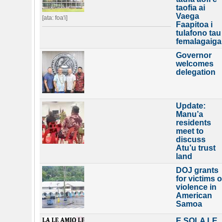
taofia ai
Vaega
[ata: foa'i]
Faapitoa i
tulafono tau
femalagaiga
Governor
welcomes
delegation
Update:
Manu’a
residents
meet to
discuss
Atu’u trust
land
DOJ grants
for victims o
violence in
American
Samoa
E SOLA LE