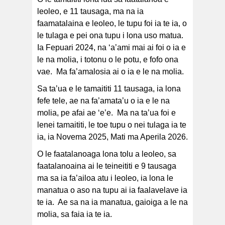
leoleo, e 11 tausaga, ma na ia
faamatalaina e leoleo, le tupu foi ia te ia, o
le tulaga e pei ona tupu i lona uso matua.
Ia Fepuari 2024, na ‘a’ami mai ai foi o ia e
le na molia, i totonu o le potu, e fofo ona
vae. Ma fa’amalosia ai o ia e le na molia.
Sa ta’ua e le tamaititi 11 tausaga, ia lona
fefe tele, ae na fa’amata’u o ia e le na
molia, pe afai ae ‘e’e. Ma na ta’ua foi e
lenei tamaititi, le toe tupu o nei tulaga ia te
ia, ia Novema 2025, Mati ma Aperila 2026.
O le faatalanoaga lona tolu a leoleo, sa
faatalanoaina ai le teineititi e 9 tausaga
ma sa ia fa’ailoa atu i leoleo, ia lona le
manatua o aso na tupu ai ia faalavelave ia
te ia. Ae sa na ia manatua, gaioiga a le na
molia, sa faia ia te ia.