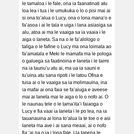
le tamaloa i le fale, ona ia faanatinati atu
loa lea i tua i le umukuka o lo o pisi mai ai
si ona to’alua o Lucy, ona o lona mana’o e
fa’asoa i ai le tala e uiga i lana asiasiga sa
alu, atoa ai ma le vaaiga sa ia vaaia i le
aiga o Ianeta. Sa na o le fa’alologo o
taliga o le fafine o Lucy ma ona loimata ao
fa’amatala e Meki le mamafa ma le pologa
o galuega sa faatinoina e Ianeta i le taimi
na ia taunu’u atu ai, ma ua ia sauni e
tu’uina atu sana ripoti i le latou Ofisa e
tusa ai o le vaaiga sa ia molimauina, ina
ia mafai ai ona faia se fa’aiuga e aveese
mai ai Ianeta mai le aiga o lo o nofo ai. O
le naunau tele o le tama’ita’i faiaoga o
Lucy e fia vaai ia Ianeta i le po lea, na ia
tauanauina ai lona to’alua la te toe o e asi
Ianeta ma ave i ai sana meaai, ai o nofo
fia ‘ai na o ia i lona fale. Ua tapena le