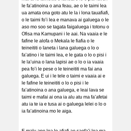
le fa’atinoina o ana feau, ae o le taimi lea
ua amata ona goto atu le la i lona tauafiafi,
o le taimi fo’i lea e manava ai galuega o le
aso mo soo se tagata faigaluega i totonu o
Ofisa ma Kamupani i le aai. Na vaaia e le
fafine le alofa o Mekala le fiafia o le
teineititi o Ianeta i lana galuega o lo o
fa’atino i le taimi lea, e le gata o lo o pisi i
le la’uina o lana lapisi ae o lo o ia vaaia
pea fo’i le pese o le teineititi ma fai ana
galuega. E ui i le tele o taimi e vaaia ai e
le fafine le teineititi o lo o pisi i le
fa’atinoina o ana galuega, e leai lava se
taimi e mafai ai ona ia alu atu ma fa’afetai
atu ia te ia e tusa ai o galuega lelei o lo o
ia fa’atinoina mo le aiga.
E malu ane loa le afiafi ae saofa’i loa ma