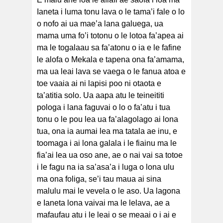
Ianeta i luma tonu lava o le tama’i fale o lo
o nofo ai ua mae’a lana galuega, ua
mama uma fo’i totonu o le lotoa fa’apea ai
ma le togalaau sa fa’atonu o ia e le fafine
le alofa o Mekala e tapena ona fa’amama,
ma ua leai lava se vaega o le fanua atoa e
toe vaaia ai ni lapisi poo ni otaota e
ta’atitia solo. Ua aapa atu le teineititi
pologa i lana faguvai o lo o fa’atu i tua
tonu o le pou lea ua fa’alagolago ai lona
tua, ona ia aumai lea ma tatala ae inu, e
toomaga i ai lona galala i le fiainu ma le
fia’ai lea ua oso ane, ae o nai vai sa totoe
i le fagu na ia sa’asa’a i luga o lona ulu
ma ona foliga, se’i tau maua ai sina
malulu mai le vevela o le aso. Ua lagona
e Ianeta lona vaivai ma le lelava, ae a
mafaufau atu i le leai o se meaai o i ai e