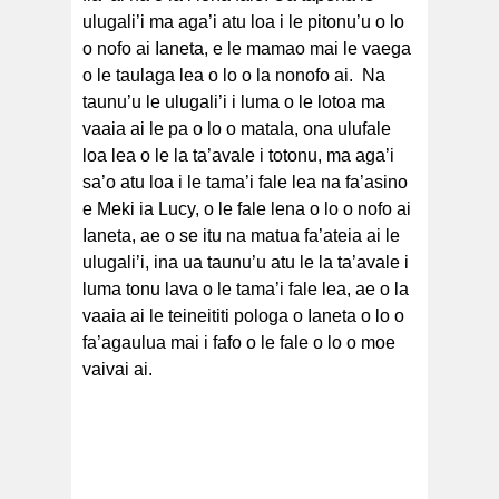
ulugali’i ma aga’i atu loa i le pitonu’u o lo
o nofo ai Ianeta, e le mamao mai le vaega
o le taulaga lea o lo o la nonofo ai. Na
taunu’u le ulugali’i i luma o le lotoa ma
vaaia ai le pa o lo o matala, ona ulufale
loa lea o le la ta’avale i totonu, ma aga’i
sa’o atu loa i le tama’i fale lea na fa’asino
e Meki ia Lucy, o le fale lena o lo o nofo ai
Ianeta, ae o se itu na matua fa’ateia ai le
ulugali’i, ina ua taunu’u atu le la ta’avale i
luma tonu lava o le tama’i fale lea, ae o la
vaaia ai le teineititi pologa o Ianeta o lo o
fa’agaulua mai i fafo o le fale o lo o moe
vaivai ai.