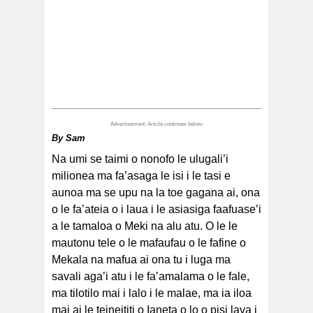
By
Sam
Na umi se taimi o nonofo le ulugali’i
milionea ma fa’asaga le isi i le tasi e
aunoa ma se upu na la toe gagana ai, ona
o le fa’ateia o i laua i le asiasiga faafuase’i
a le tamaloa o Meki na alu atu. O le le
mautonu tele o le mafaufau o le fafine o
Mekala na mafua ai ona tu i luga ma
savali aga’i atu i le fa’amalama o le fale,
ma tilotilo mai i lalo i le malae, ma ia iloa
mai ai le teineititi o Ianeta o lo o pisi lava i