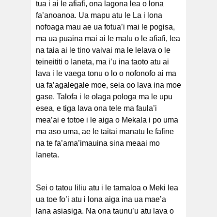
tua i ai le afiafi, ona lagona lea o lona
fa’anoanoa. Ua mapu atu le La i lona
nofoaga mau ae ua fotua’i mai le pogisa,
ma ua puaina mai ai le malu o le afiafi, lea
na taia ai le tino vaivai ma le lelava o le
teineititi o Ianeta, ma i’u ina taoto atu ai
lava i le vaega tonu o lo o nofonofo ai ma
ua fa’agalegale moe, seia oo lava ina moe
gase. Talofa i le olaga pologa ma le upu
esea, e tiga lava ona tele ma faula’i
mea’ai e totoe i le aiga o Mekala i po uma
ma aso uma, ae le taitai manatu le fafine
na te fa’ama’imauina sina meaai mo
Ianeta.
Sei o tatou liliu atu i le tamaloa o Meki lea
ua toe fo’i atu i lona aiga ina ua mae’a
lana asiasiga. Na ona taunu’u atu lava o