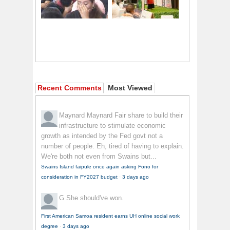
Recent Comments
Most Viewed
Maynard Maynard
Fair share to build their
infrastructure to stimulate economic
growth as intended by the Fed govt not a
number of people. Eh, tired of having to explain.
We're both not even from Swains but...
Swains Island faipule once again asking Fono for
consideration in FY2027 budget
·
3 days ago
G
She should've won.
First American Samoa resident earns UH online social work
degree
·
3 days ago