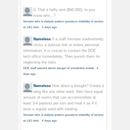
G
That a hefty rent ($60,000), to you
know who...?
Senator who is dialysis patient questions reliability of service
at LBJ clinic
·
3 days ago
Nameless
If a staff member inadvertently
clicks a dubious link or enters personal
information, it is crucial to contact the DOE
tech office immediately. Then punish them for
neglecting the rules.
DOE staff warned about danger of unsolicited emails
·
4
days ago
Nameless
How about a thought? Create a
wing like any other ward, then have equal
amount of rooms that can accommodate at
least 3-4 patients per rom and treat it as if it
were a regular ward with rotating...
Senator who is dialysis patient questions reliability of service
at LBJ clinic
·
4 days ago